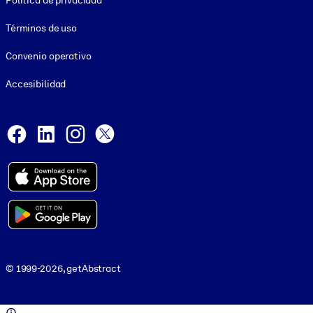
Política de privacidad
Términos de uso
Convenio operativo
Accesibilidad
Social and Apps
Facebook
LinkedIn
Instagram
X
© 1999-2026, getAbstract
© 1999-2026, getAbstract