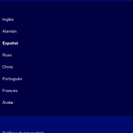
Idioma
Inglés
Alemán
Español
Ruso
Chino
Portugués
Francés
Árabe
Footer legal