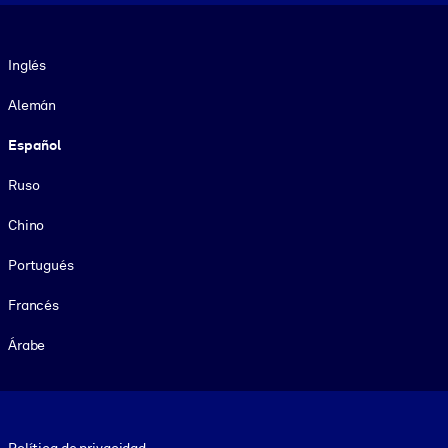
Idioma
Inglés
Alemán
Español
Ruso
Chino
Portugués
Francés
Árabe
Footer legal