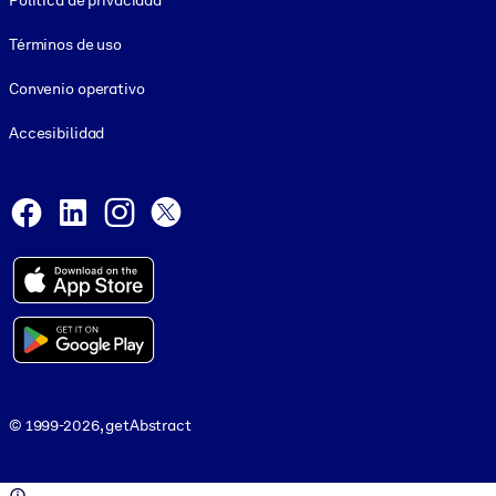
Política de privacidad
Términos de uso
Convenio operativo
Accesibilidad
Social and Apps
Facebook
LinkedIn
Instagram
X
© 1999-2026, getAbstract
© 1999-2026, getAbstract