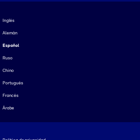
Idioma
Inglés
Alemán
Español
Ruso
Chino
Portugués
Francés
Árabe
Footer legal