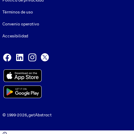
Política de privacidad
Términos de uso
Convenio operativo
Accesibilidad
Social and Apps
Facebook
LinkedIn
Instagram
X
© 1999-2026, getAbstract
© 1999-2026, getAbstract