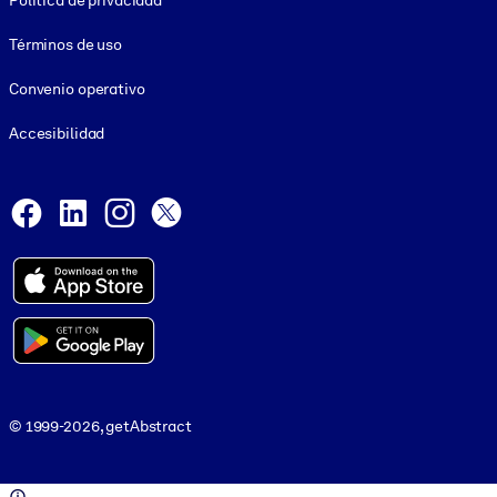
Política de privacidad
Términos de uso
Convenio operativo
Accesibilidad
Social and Apps
Facebook
LinkedIn
Instagram
X
© 1999-2026, getAbstract
© 1999-2026, getAbstract