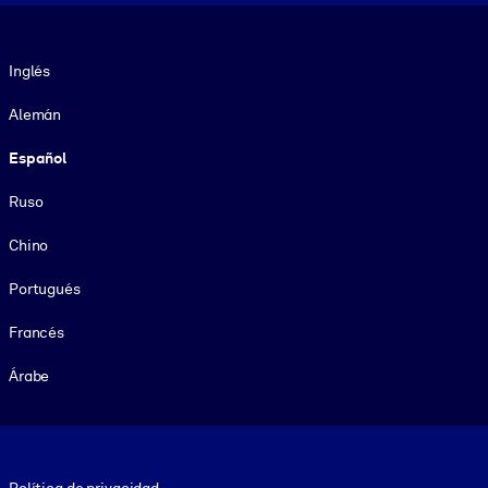
Idioma
Inglés
Alemán
Español
Ruso
Chino
Portugués
Francés
Árabe
Footer legal