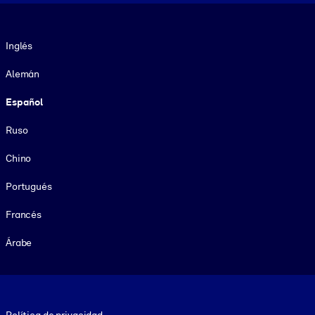
Idioma
Inglés
Alemán
Español
Ruso
Chino
Portugués
Francés
Árabe
Footer legal