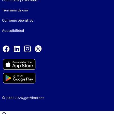
Política de privacidad
Términos de uso
Convenio operativo
Accesibilidad
Social and Apps
Facebook
LinkedIn
Instagram
X
© 1999-2026, getAbstract
© 1999-2026, getAbstract