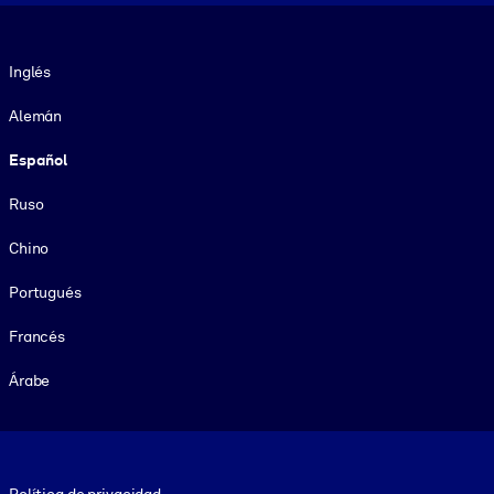
Idioma
Inglés
Alemán
Español
Ruso
Chino
Portugués
Francés
Árabe
Footer legal