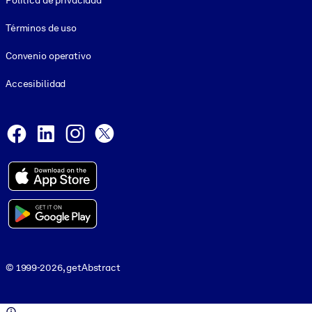
Política de privacidad
Términos de uso
Convenio operativo
Accesibilidad
Social and Apps
Facebook
LinkedIn
Instagram
X
© 1999-2026, getAbstract
© 1999-2026, getAbstract