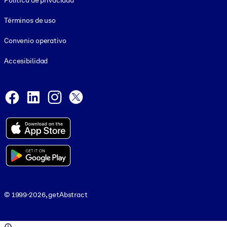
Política de privacidad
Términos de uso
Convenio operativo
Accesibilidad
Social and Apps
Facebook
LinkedIn
Instagram
X
© 1999-2026, getAbstract
© 1999-2026, getAbstract