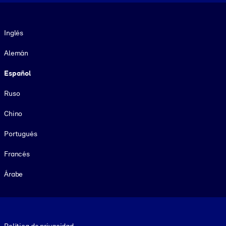
Idioma
Inglés
Alemán
Español
Ruso
Chino
Portugués
Francés
Árabe
Footer legal