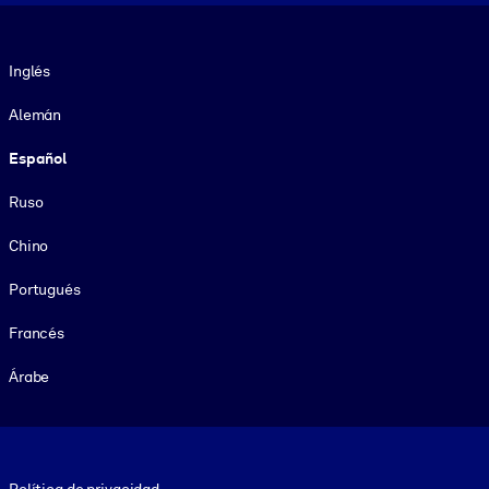
Idioma
Inglés
Alemán
Español
Ruso
Chino
Portugués
Francés
Árabe
Footer legal