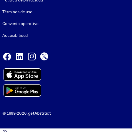
Política de privacidad
Términos de uso
Convenio operativo
Accesibilidad
Social and Apps
Facebook
LinkedIn
Instagram
X
© 1999-2026, getAbstract
© 1999-2026, getAbstract