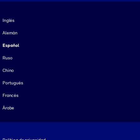
Idioma
Inglés
Alemán
Español
Ruso
Chino
Portugués
Francés
Árabe
Footer legal