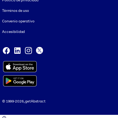
Política de privacidad
Términos de uso
Convenio operativo
Accesibilidad
Social and Apps
Facebook
LinkedIn
Instagram
X
© 1999-2026, getAbstract
© 1999-2026, getAbstract