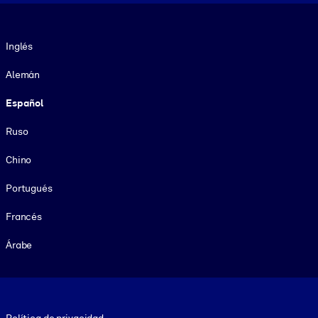
Idioma
Inglés
Alemán
Español
Ruso
Chino
Portugués
Francés
Árabe
Footer legal