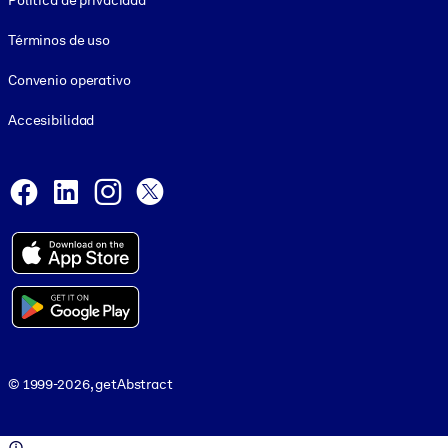
Política de privacidad
Términos de uso
Convenio operativo
Accesibilidad
Social and Apps
Facebook
LinkedIn
Instagram
X
© 1999-2026, getAbstract
© 1999-2026, getAbstract