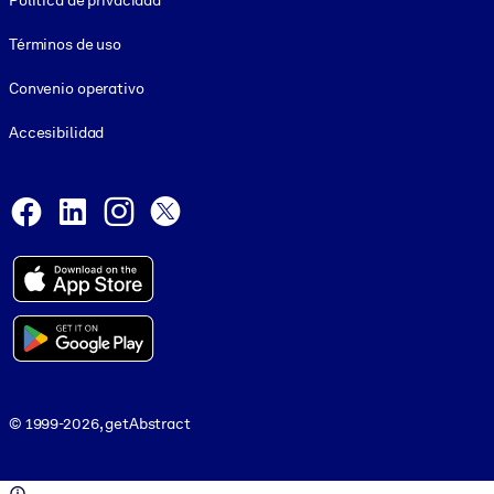
Política de privacidad
Términos de uso
Convenio operativo
Accesibilidad
Social and Apps
Facebook
LinkedIn
Instagram
X
© 1999-2026, getAbstract
© 1999-2026, getAbstract