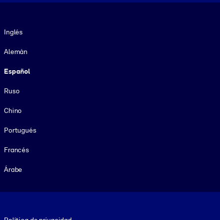
Idioma
Inglés
Alemán
Español
Ruso
Chino
Portugués
Francés
Árabe
Footer legal