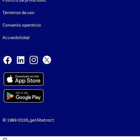
Política de privacidad
Términos de uso
Convenio operativo
Accesibilidad
Social and Apps
Facebook
LinkedIn
Instagram
X
© 1999-2026, getAbstract
© 1999-2026, getAbstract