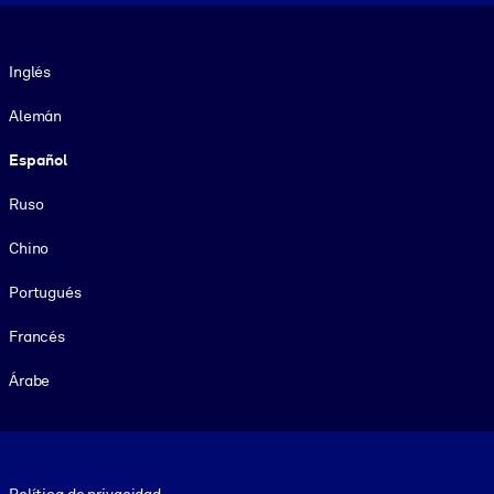
Idioma
Inglés
Alemán
Español
Ruso
Chino
Portugués
Francés
Árabe
Footer legal