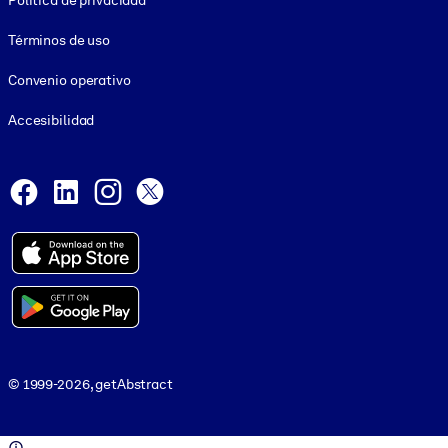
Política de privacidad
Términos de uso
Convenio operativo
Accesibilidad
Social and Apps
Facebook
LinkedIn
Instagram
X
© 1999-2026, getAbstract
© 1999-2026, getAbstract