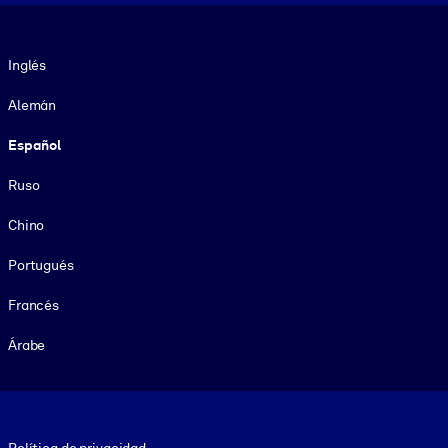
Idioma
Inglés
Alemán
Español
Ruso
Chino
Portugués
Francés
Árabe
Footer legal