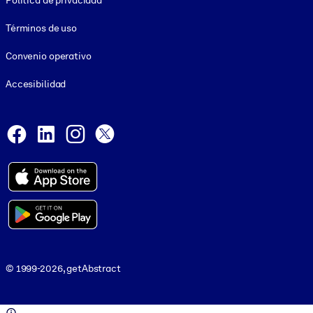
Política de privacidad
Términos de uso
Convenio operativo
Accesibilidad
Social and Apps
Facebook
LinkedIn
Instagram
X
© 1999-2026, getAbstract
© 1999-2026, getAbstract