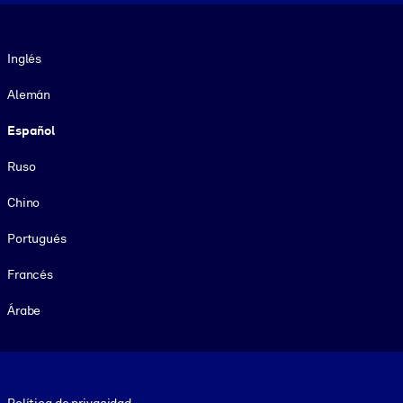
Idioma
Inglés
Alemán
Español
Ruso
Chino
Portugués
Francés
Árabe
Footer legal