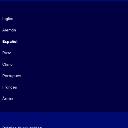
Idioma
Inglés
Alemán
Español
Ruso
Chino
Portugués
Francés
Árabe
Footer legal