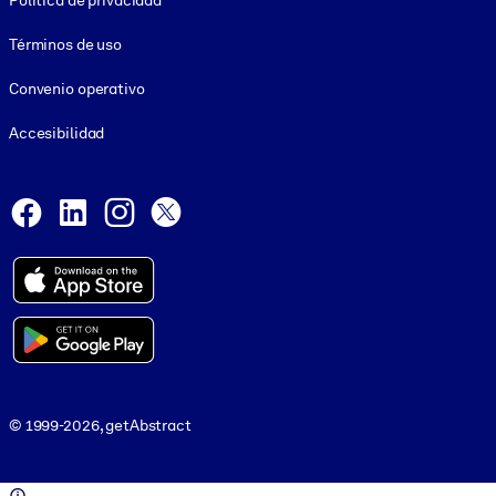
Política de privacidad
Términos de uso
Convenio operativo
Accesibilidad
Social and Apps
Facebook
LinkedIn
Instagram
X
© 1999-2026, getAbstract
© 1999-2026, getAbstract