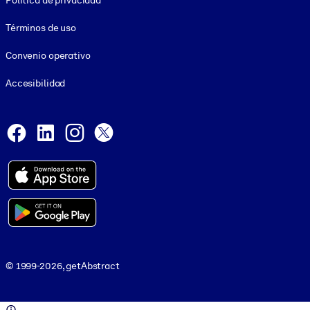
Política de privacidad
Términos de uso
Convenio operativo
Accesibilidad
Social and Apps
Facebook
LinkedIn
Instagram
X
© 1999-2026, getAbstract
© 1999-2026, getAbstract