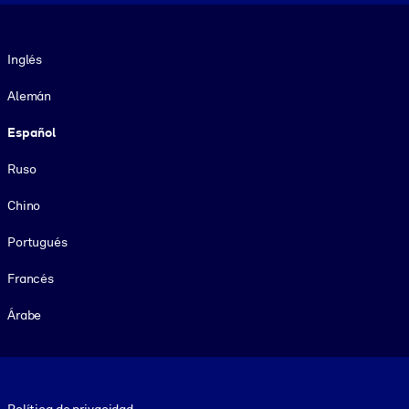
Idioma
Inglés
Alemán
Español
Ruso
Chino
Portugués
Francés
Árabe
Footer legal