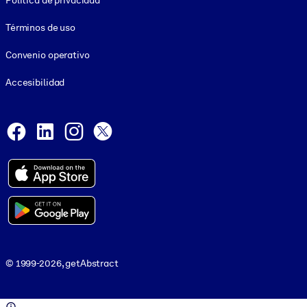
Política de privacidad
Términos de uso
Convenio operativo
Accesibilidad
Social and Apps
Facebook
LinkedIn
Instagram
X
© 1999-2026, getAbstract
© 1999-2026, getAbstract