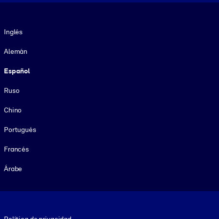
Idioma
Inglés
Alemán
Español
Ruso
Chino
Portugués
Francés
Árabe
Footer legal