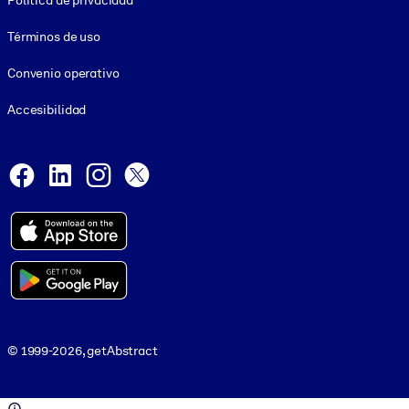
Política de privacidad
Términos de uso
Convenio operativo
Accesibilidad
Social and Apps
Facebook
LinkedIn
Instagram
X
© 1999-2026, getAbstract
© 1999-2026, getAbstract