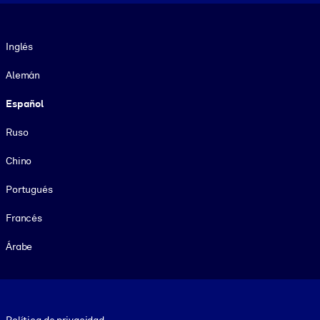
Idioma
Inglés
Alemán
Español
Ruso
Chino
Portugués
Francés
Árabe
Footer legal