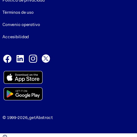
Política de privacidad
Términos de uso
Convenio operativo
Accesibilidad
Social and Apps
Facebook
LinkedIn
Instagram
X
© 1999-2026, getAbstract
© 1999-2026, getAbstract