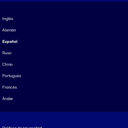
Idioma
Inglés
Alemán
Español
Ruso
Chino
Portugués
Francés
Árabe
Footer legal