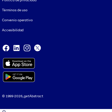
Política de privacidad
Términos de uso
Convenio operativo
Accesibilidad
Social and Apps
Facebook
LinkedIn
Instagram
X
© 1999-2026, getAbstract
© 1999-2026, getAbstract