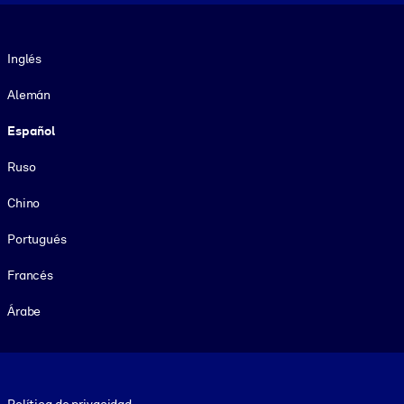
Idioma
Inglés
Alemán
Español
Ruso
Chino
Portugués
Francés
Árabe
Footer legal