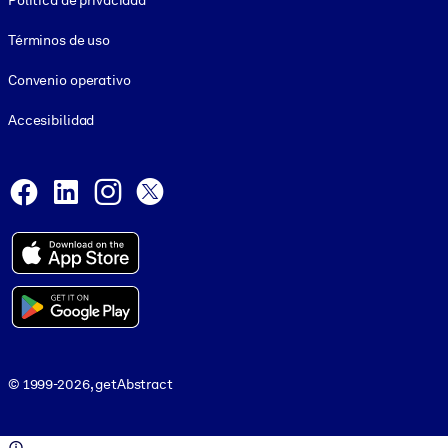
Política de privacidad
Términos de uso
Convenio operativo
Accesibilidad
Social and Apps
Facebook
LinkedIn
Instagram
X
© 1999-2026, getAbstract
© 1999-2026, getAbstract