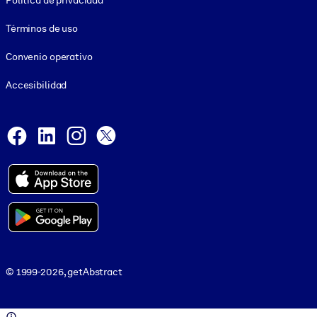
Política de privacidad
Términos de uso
Convenio operativo
Accesibilidad
Social and Apps
Facebook
LinkedIn
Instagram
X
© 1999-2026, getAbstract
© 1999-2026, getAbstract