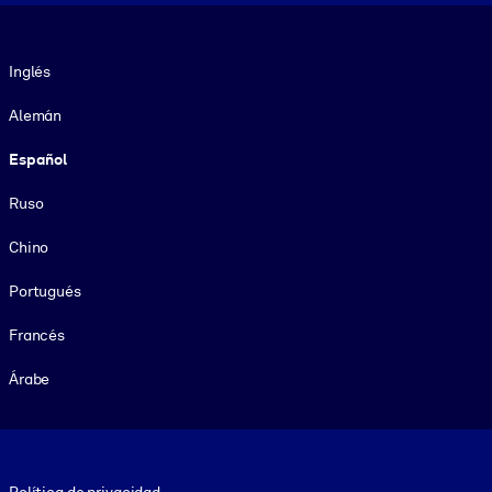
Idioma
Inglés
Alemán
Español
Ruso
Chino
Portugués
Francés
Árabe
Footer legal