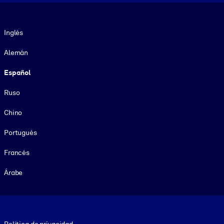
Idioma
Inglés
Alemán
Español
Ruso
Chino
Portugués
Francés
Árabe
Footer legal