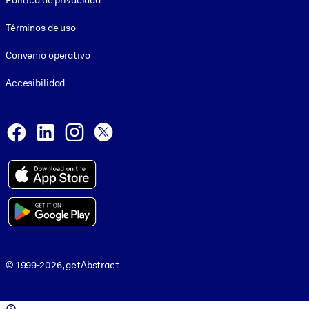
Política de privacidad
Términos de uso
Convenio operativo
Accesibilidad
Social and Apps
Facebook
LinkedIn
Instagram
X
© 1999-2026, getAbstract
© 1999-2026, getAbstract