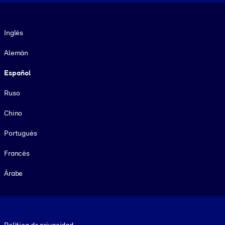
Idioma
Inglés
Alemán
Español
Ruso
Chino
Portugués
Francés
Árabe
Footer legal