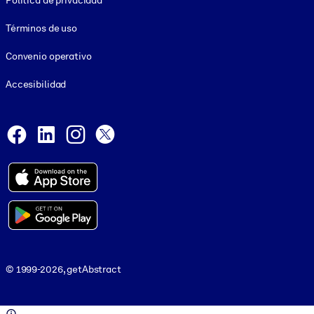
Política de privacidad
Términos de uso
Convenio operativo
Accesibilidad
Social and Apps
Facebook
LinkedIn
Instagram
X
© 1999-2026, getAbstract
© 1999-2026, getAbstract