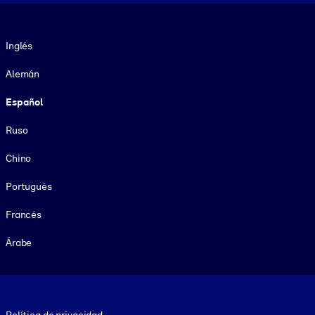
Idioma
Inglés
Alemán
Español
Ruso
Chino
Portugués
Francés
Árabe
Footer legal