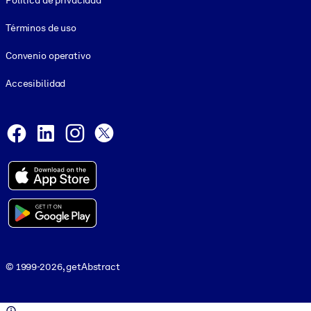
Política de privacidad
Términos de uso
Convenio operativo
Accesibilidad
Social and Apps
Facebook
LinkedIn
Instagram
X
© 1999-2026, getAbstract
© 1999-2026, getAbstract