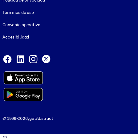
Política de privacidad
Términos de uso
Convenio operativo
Accesibilidad
Social and Apps
Facebook
LinkedIn
Instagram
X
© 1999-2026, getAbstract
© 1999-2026, getAbstract