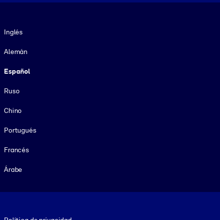
Idioma
Inglés
Alemán
Español
Ruso
Chino
Portugués
Francés
Árabe
Footer legal