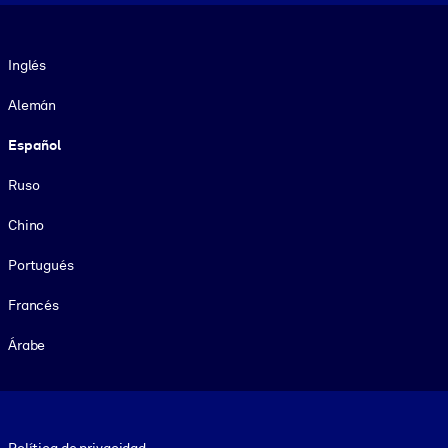
Idioma
Inglés
Alemán
Español
Ruso
Chino
Portugués
Francés
Árabe
Footer legal