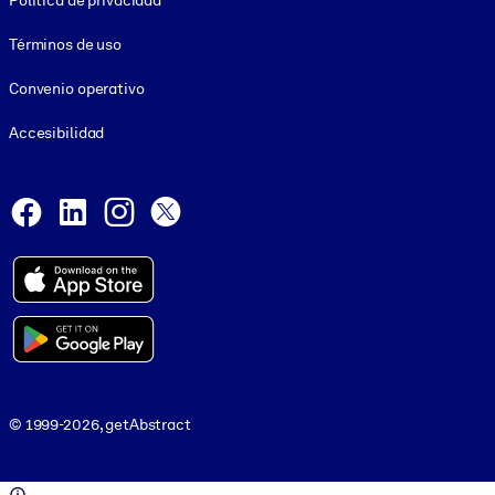
Política de privacidad
Términos de uso
Convenio operativo
Accesibilidad
Social and Apps
Facebook
LinkedIn
Instagram
X
© 1999-2026, getAbstract
© 1999-2026, getAbstract