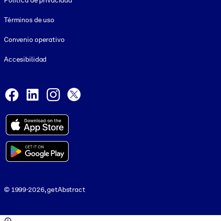
Política de privacidad
Términos de uso
Convenio operativo
Accesibilidad
Social and Apps
Facebook
LinkedIn
Instagram
X
© 1999-2026, getAbstract
© 1999-2026, getAbstract