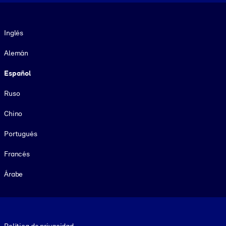
Idioma
Inglés
Alemán
Español
Ruso
Chino
Portugués
Francés
Árabe
Footer legal