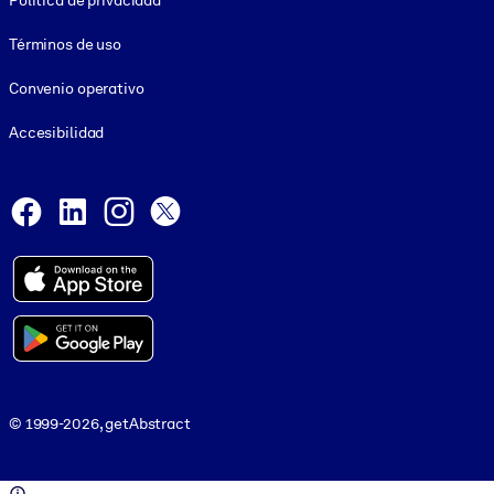
Política de privacidad
Términos de uso
Convenio operativo
Accesibilidad
Social and Apps
Facebook
LinkedIn
Instagram
X
© 1999-2026, getAbstract
© 1999-2026, getAbstract