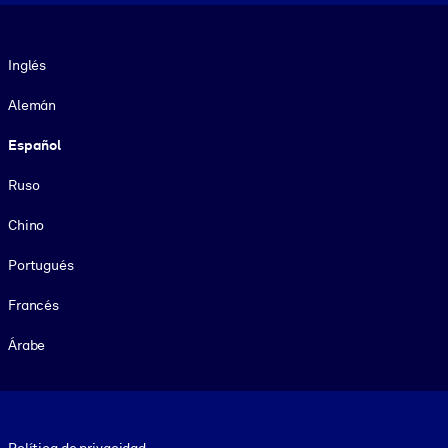
Idioma
Inglés
Alemán
Español
Ruso
Chino
Portugués
Francés
Árabe
Footer legal