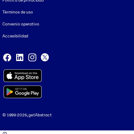
Política de privacidad
Términos de uso
Convenio operativo
Accesibilidad
Social and Apps
Facebook
LinkedIn
Instagram
X
© 1999-2026, getAbstract
© 1999-2026, getAbstract