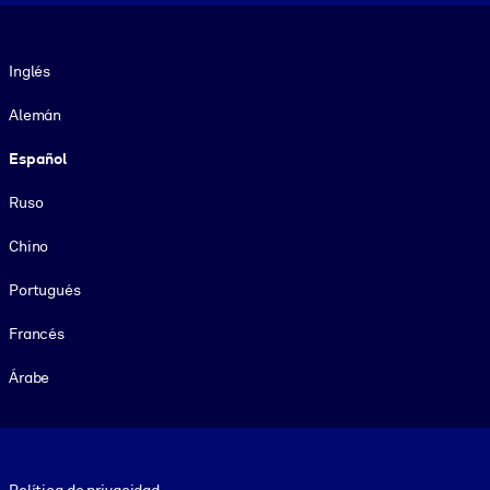
Idioma
Inglés
Alemán
Español
Ruso
Chino
Portugués
Francés
Árabe
Footer legal