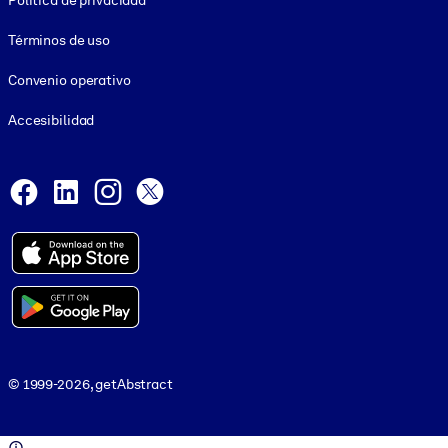
Política de privacidad
Términos de uso
Convenio operativo
Accesibilidad
Social and Apps
Facebook
LinkedIn
Instagram
X
© 1999-2026, getAbstract
© 1999-2026, getAbstract