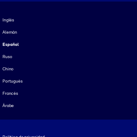
Idioma
Inglés
Alemán
Español
Ruso
Chino
Portugués
Francés
Árabe
Footer legal