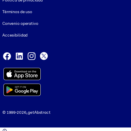
Política de privacidad
Términos de uso
Convenio operativo
Accesibilidad
Social and Apps
Facebook
LinkedIn
Instagram
X
© 1999-2026, getAbstract
© 1999-2026, getAbstract