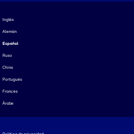
Idioma
Inglés
Alemán
Español
Ruso
Chino
Portugués
Francés
Árabe
Footer legal