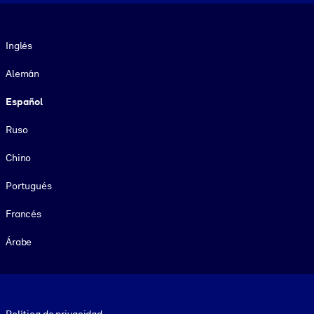
Idioma
Inglés
Alemán
Español
Ruso
Chino
Portugués
Francés
Árabe
Footer legal