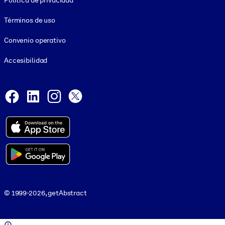
Política de privacidad
Términos de uso
Convenio operativo
Accesibilidad
Social and Apps
Facebook
LinkedIn
Instagram
X
© 1999-2026, getAbstract
© 1999-2026, getAbstract