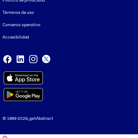
Política de privacidad
Términos de uso
Convenio operativo
Accesibilidad
Social and Apps
Facebook
LinkedIn
Instagram
X
© 1999-2026, getAbstract
© 1999-2026, getAbstract