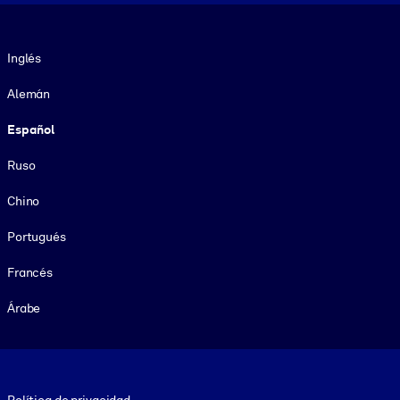
Idioma
Inglés
Alemán
Español
Ruso
Chino
Portugués
Francés
Árabe
Footer legal