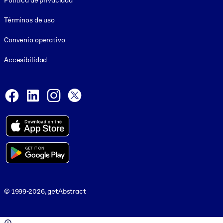
Política de privacidad
Términos de uso
Convenio operativo
Accesibilidad
Social and Apps
Facebook
LinkedIn
Instagram
X
© 1999-2026, getAbstract
© 1999-2026, getAbstract