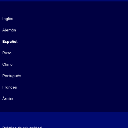
Idioma
Inglés
Alemán
Español
Ruso
Chino
Portugués
Francés
Árabe
Footer legal