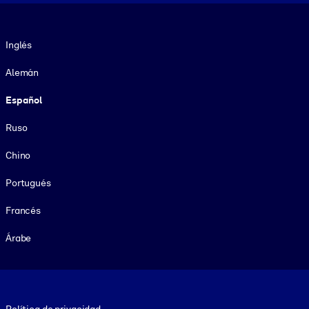
Idioma
Inglés
Alemán
Español
Ruso
Chino
Portugués
Francés
Árabe
Footer legal