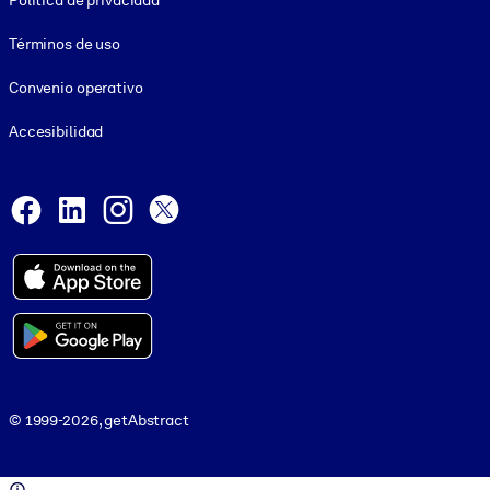
Política de privacidad
Términos de uso
Convenio operativo
Accesibilidad
Social and Apps
Facebook
LinkedIn
Instagram
X
© 1999-2026, getAbstract
© 1999-2026, getAbstract