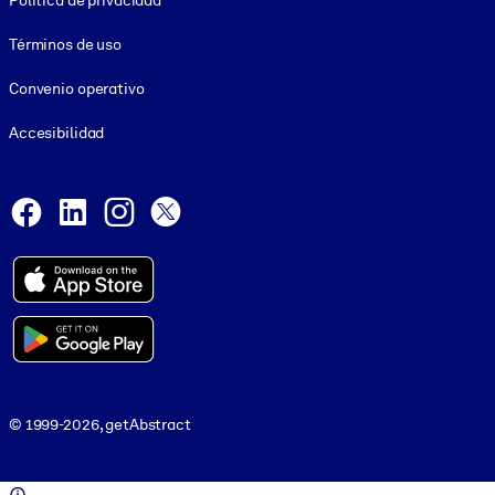
Política de privacidad
Términos de uso
Convenio operativo
Accesibilidad
Social and Apps
Facebook
LinkedIn
Instagram
X
© 1999-2026, getAbstract
© 1999-2026, getAbstract