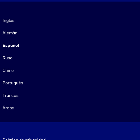
Idioma
Inglés
Alemán
Español
Ruso
Chino
Portugués
Francés
Árabe
Footer legal