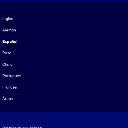
Idioma
Inglés
Alemán
Español
Ruso
Chino
Portugués
Francés
Árabe
Footer legal