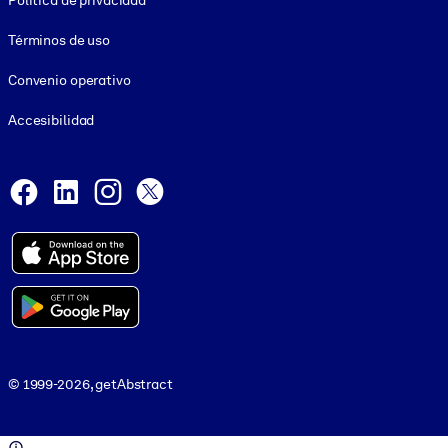
Política de privacidad
Términos de uso
Convenio operativo
Accesibilidad
Social and Apps
Facebook
LinkedIn
Instagram
X
© 1999-2026, getAbstract
© 1999-2026, getAbstract