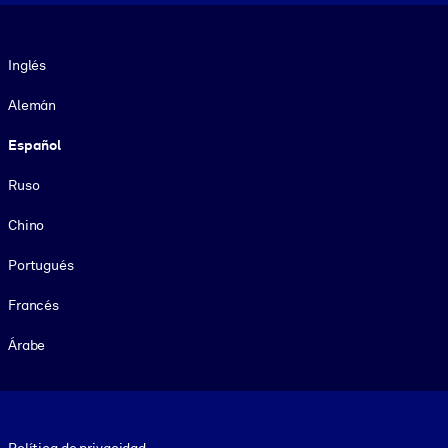
Idioma
Inglés
Alemán
Español
Ruso
Chino
Portugués
Francés
Árabe
Footer legal