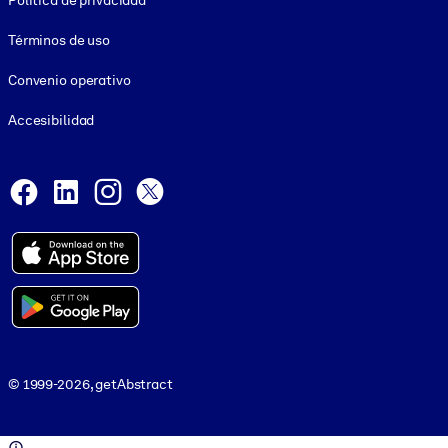
Política de privacidad
Términos de uso
Convenio operativo
Accesibilidad
Social and Apps
Facebook
LinkedIn
Instagram
X
© 1999-2026, getAbstract
© 1999-2026, getAbstract