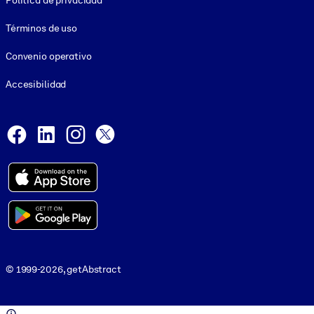
Política de privacidad
Términos de uso
Convenio operativo
Accesibilidad
Social and Apps
Facebook
LinkedIn
Instagram
X
© 1999-2026, getAbstract
© 1999-2026, getAbstract