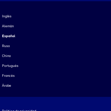
Idioma
Inglés
Alemán
Español
Ruso
Chino
Portugués
Francés
Árabe
Footer legal