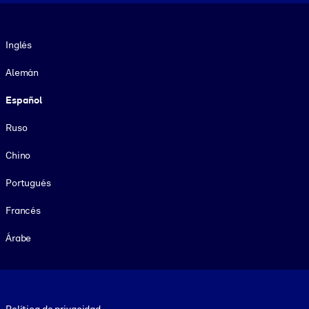
Idioma
Inglés
Alemán
Español
Ruso
Chino
Portugués
Francés
Árabe
Footer legal