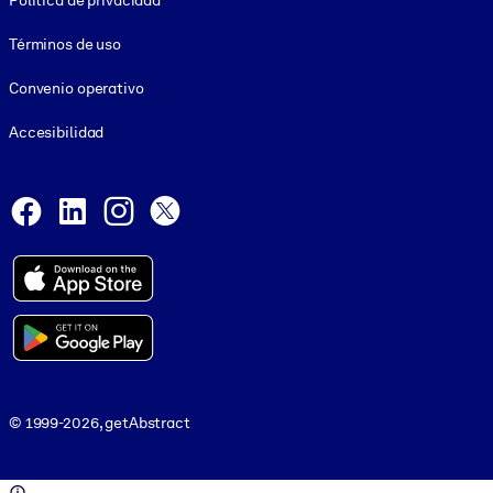
Política de privacidad
Términos de uso
Convenio operativo
Accesibilidad
Social and Apps
Facebook
LinkedIn
Instagram
X
© 1999-2026, getAbstract
© 1999-2026, getAbstract