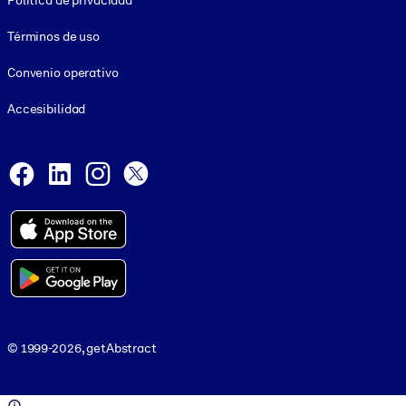
Política de privacidad
Términos de uso
Convenio operativo
Accesibilidad
Social and Apps
Facebook
LinkedIn
Instagram
X
© 1999-2026, getAbstract
© 1999-2026, getAbstract