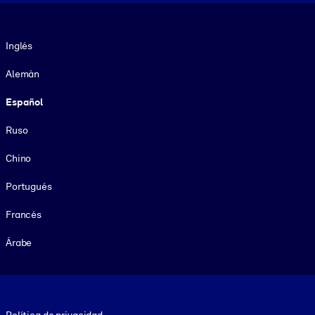
Idioma
Inglés
Alemán
Español
Ruso
Chino
Portugués
Francés
Árabe
Footer legal