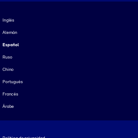
Idioma
Inglés
Alemán
Español
Ruso
Chino
Portugués
Francés
Árabe
Footer legal