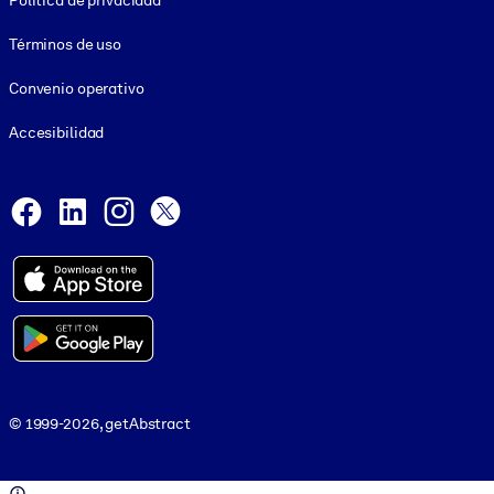
Política de privacidad
Términos de uso
Convenio operativo
Accesibilidad
Social and Apps
Facebook
LinkedIn
Instagram
X
© 1999-2026, getAbstract
© 1999-2026, getAbstract