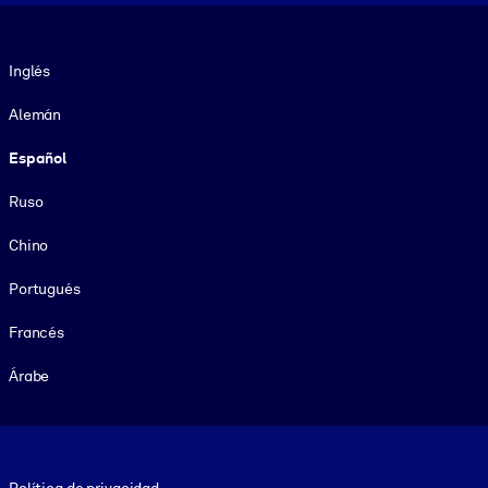
Idioma
Inglés
Alemán
Español
Ruso
Chino
Portugués
Francés
Árabe
Footer legal