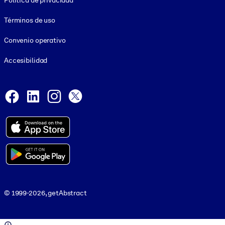
Política de privacidad
Términos de uso
Convenio operativo
Accesibilidad
Social and Apps
Facebook
LinkedIn
Instagram
X
© 1999-2026, getAbstract
© 1999-2026, getAbstract