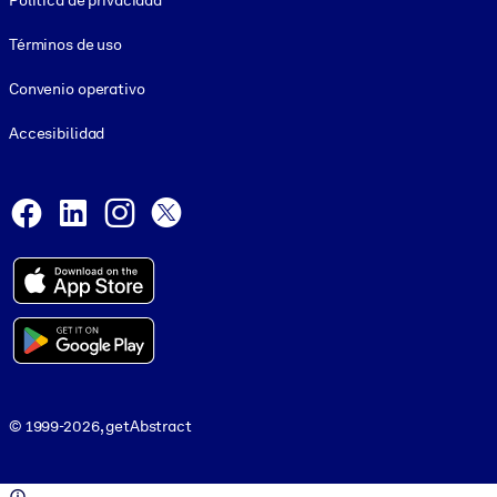
Política de privacidad
Términos de uso
Convenio operativo
Accesibilidad
Social and Apps
Facebook
LinkedIn
Instagram
X
© 1999-2026, getAbstract
© 1999-2026, getAbstract