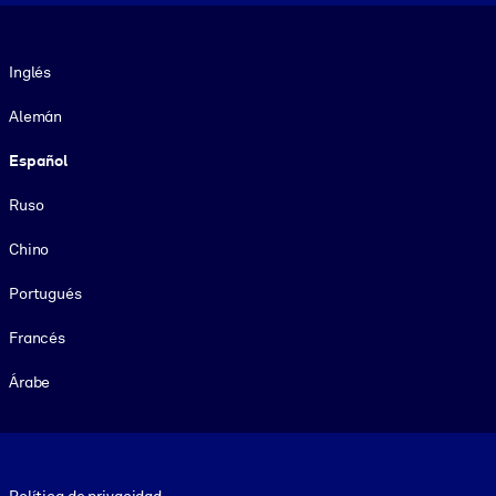
Idioma
Inglés
Alemán
Español
Ruso
Chino
Portugués
Francés
Árabe
Footer legal