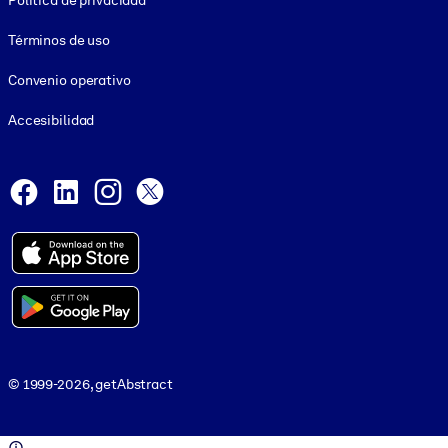
Política de privacidad
Términos de uso
Convenio operativo
Accesibilidad
Social and Apps
Facebook
LinkedIn
Instagram
X
© 1999-2026, getAbstract
© 1999-2026, getAbstract