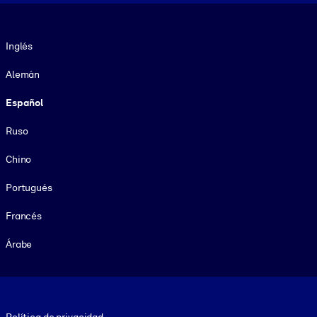
Idioma
Inglés
Alemán
Español
Ruso
Chino
Portugués
Francés
Árabe
Footer legal