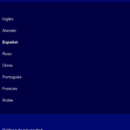
Idioma
Inglés
Alemán
Español
Ruso
Chino
Portugués
Francés
Árabe
Footer legal