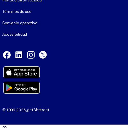
Política de privacidad
Términos de uso
Convenio operativo
Accesibilidad
Social and Apps
Facebook
LinkedIn
Instagram
X
© 1999-2026, getAbstract
© 1999-2026, getAbstract