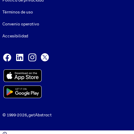
Política de privacidad
Términos de uso
Convenio operativo
Accesibilidad
Social and Apps
Facebook
LinkedIn
Instagram
X
© 1999-2026, getAbstract
© 1999-2026, getAbstract