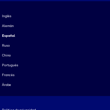
Idioma
Inglés
Alemán
Español
Ruso
Chino
Portugués
Francés
Árabe
Footer legal