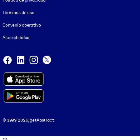
Política de privacidad
Términos de uso
Convenio operativo
Accesibilidad
Social and Apps
Facebook
LinkedIn
Instagram
X
© 1999-2026, getAbstract
© 1999-2026, getAbstract