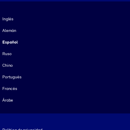
Idioma
Inglés
Alemán
Español
Ruso
Chino
Portugués
Francés
Árabe
Footer legal