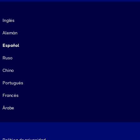
Idioma
Inglés
Alemán
Español
Ruso
Chino
Portugués
Francés
Árabe
Footer legal