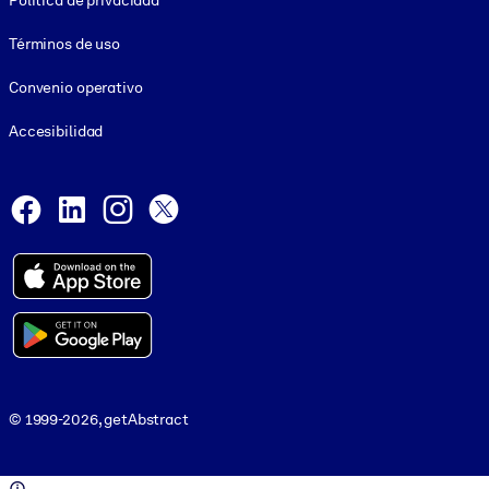
Política de privacidad
Términos de uso
Convenio operativo
Accesibilidad
Social and Apps
Facebook
LinkedIn
Instagram
X
© 1999-2026, getAbstract
© 1999-2026, getAbstract